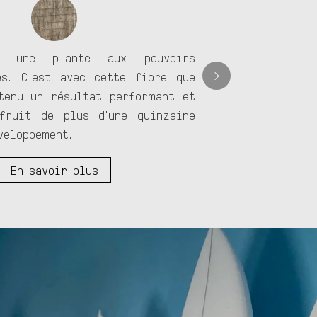
La
une plante aux pouvoirs
sum
es. C'est avec cette fibre que
car
tenu un résultat performant et
aér
fruit de plus d'une quinzaine
bio
éveloppement.
En savoir plus