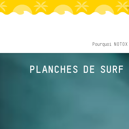
Passer
✅ Paiement en plusieurs fois sans frais dispo
au
contenu
Pourquoi NOTOX
PLANCHES DE SURF