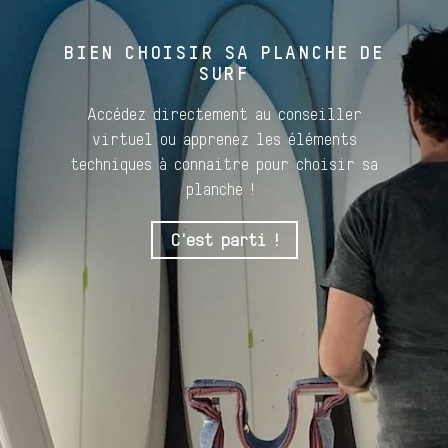
BIEN CHOISIR SA PLANCHE DE
SURF
Accédez directement au conseiller
virtuel ou apprenez les éléments
techniques à connaitre pour choisir sa
planche !
C'est parti !