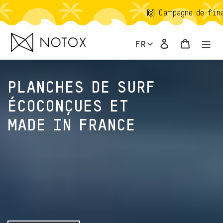
Passer
🙌 Campagne de financement participat
au
contenu
Se connecter
Panier
FR
PLANCHES DE SURF
ÉCOCONÇUES ET
MADE IN FRANCE