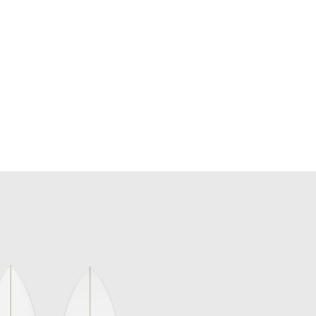
0cm
1m
1m
enne
Forte