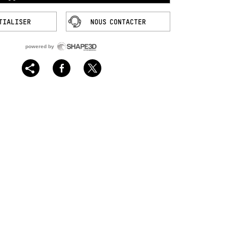
. Une maniabilité et une flottabilité
iaires, il représente un engin stable,
 est une vraie alternative.
V
olume