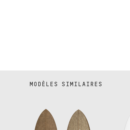
30cm
6
PUISSANCE DE VAGUES
Faible
Moy
MODÈLES SIMILAIRES