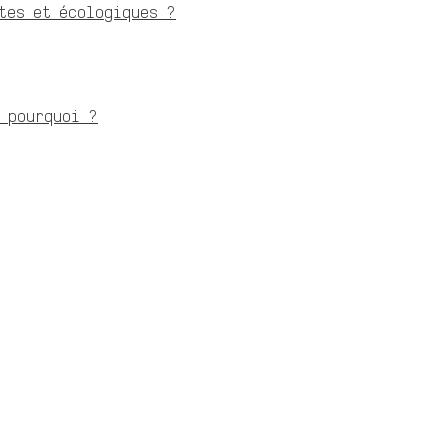
tes et écologiques ?
 pourquoi ?
esoin d'aide ?
Livraison France 
Liens rapides