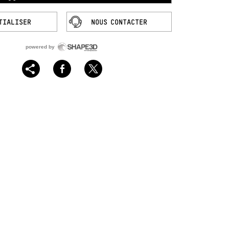
er assez plat et outline arrondi pour
Volume