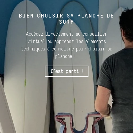
BIEN CHOISIR SA PLANCHE DE
SURF
Accédez directement au conseiller
virtuel ou apprenez les éléments
techniques à connaitre pour choisir sa
planche !
C'est parti !