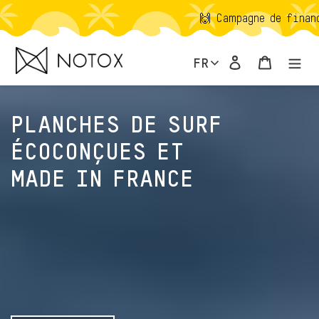
Passer
🙌 Campagne de financement participati
au
contenu
Se connecter
Panier
FR
PLANCHES DE SURF
ÉCOCONÇUES ET
MADE IN FRANCE