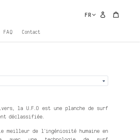
Se connecter
Panier
FR
FAQ
Contact
ivers, la U.F.O est une planche de surf
ent déclassifiée.
le meilleur de l'ingéniosité humaine en
ge avec une technologie de surf