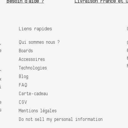
Besoin d'aide ?
Livraison France et 
Liens rapides
Qui sommes nous ?
,
e
Boards
Accessoires
Technologies
r
Blog
x
FAQ
i
Carte-cadeau
e
CGV
s
Mentions légales
Do not sell my personal information