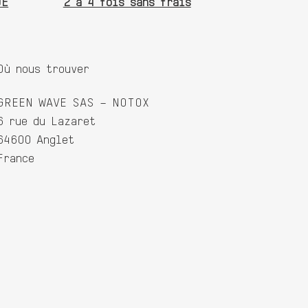
UE
2 à 4 fois sans frais
Où nous trouver
GREEN WAVE SAS – NOTOX
6 rue du Lazaret
64600 Anglet
France