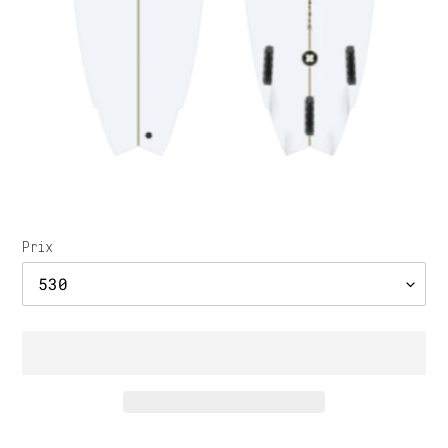
Prix
Ajout