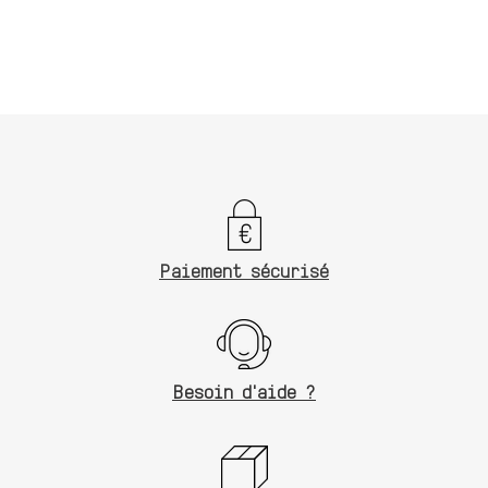
d'un
produit
à
votre
panier
Paiement sécurisé
Besoin d'aide ?