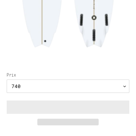
Prix
Ajout