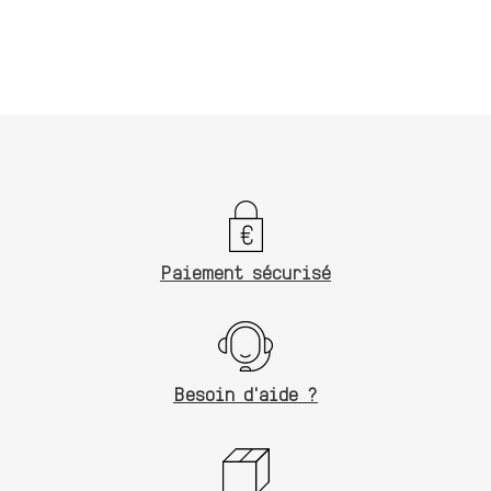
d'un
produit
à
votre
panier
Paiement sécurisé
Besoin d'aide ?